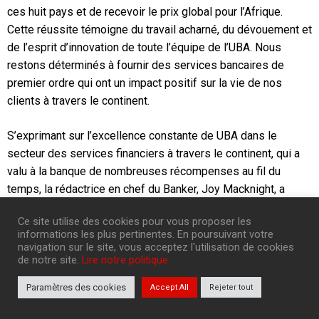
ces huit pays et de recevoir le prix global pour l’Afrique.
Cette réussite témoigne du travail acharné, du dévouement et
de l’esprit d’innovation de toute l’équipe de l’UBA. Nous
restons déterminés à fournir des services bancaires de
premier ordre qui ont un impact positif sur la vie de nos
clients à travers le continent.
S’exprimant sur l’excellence constante de UBA dans le
secteur des services financiers à travers le continent, qui a
valu à la banque de nombreuses récompenses au fil du
temps, la rédactrice en chef du Banker, Joy Macknight, a
déclaré que, comme toujours, UBA reste un vainqueur
Ce site utilise des cookies pour vous proposer les
incontestable sur un large éventail de critères, ayant réalisé
informations les plus pertinentes. En poursuivant votre
des performances impressionnantes sur l’ensemble de son
navigation sur le site, vous acceptez l'utilisation de cookies
empreinte, avec une solide performance financière sur la
de notre site.
Lire notre politique
plupart de ses marchés.
Paramètres des cookies
Accept All
Rejeter tout
« Au cours d’une année de forte concurrence entre les