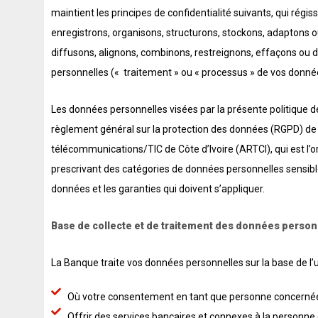
maintient les principes de confidentialité suivants, qui régis
enregistrons, organisons, structurons, stockons, adaptons o
diffusons, alignons, combinons, restreignons, effaçons ou
personnelles (« traitement » ou « processus » de vos donnée
Les données personnelles visées par la présente politique de 
règlement général sur la protection des données (RGPD) de l
télécommunications/TIC de Côte d’Ivoire (ARTCI), qui est l’
prescrivant des catégories de données personnelles sensib
données et les garanties qui doivent s’appliquer.
Base de collecte et de traitement des données person
La Banque traite vos données personnelles sur la base de l’
Où votre consentement en tant que personne concernée
Offrir des services bancaires et connexes à la personn